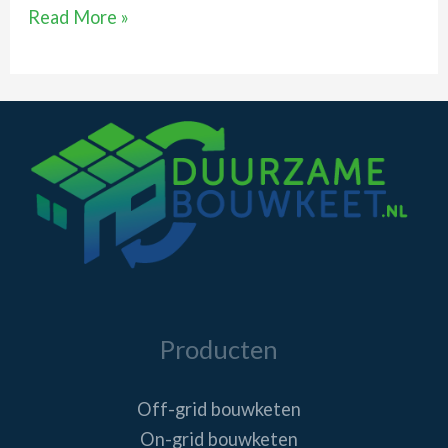
Van
Read More »
diesel
naar
duurzaam
Producten
Off-grid bouwketen
On-grid bouwketen